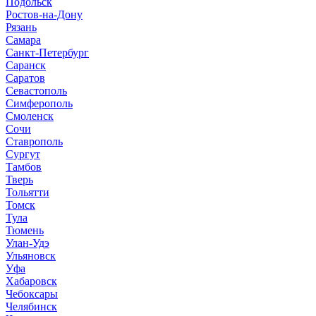
Подольск
Ростов-на-Дону
Рязань
Самара
Санкт-Петербург
Саранск
Саратов
Севастополь
Симферополь
Смоленск
Сочи
Ставрополь
Сургут
Тамбов
Тверь
Тольятти
Томск
Тула
Тюмень
Улан-Удэ
Ульяновск
Уфа
Хабаровск
Чебоксары
Челябинск