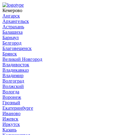
Кемерово
Ангарск
Архангельск
Астрахань
Балашиха
Барнаул
Белгород
Благовещенск
Брянск
Великий Новгород
Владивосток
Владикавказ
Владимир
Волгоград
Волжский
Вологда
Воронеж
Грозный
Екатеринбурге
Иваново
Ижевск
Иркутск
Казань