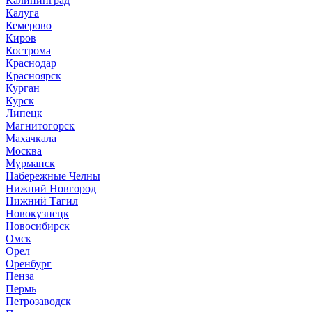
Калининград
Калуга
Кемерово
Киров
Кострома
Краснодар
Красноярск
Курган
Курск
Липецк
Магнитогорск
Махачкала
Москва
Мурманск
Набережные Челны
Нижний Новгород
Нижний Тагил
Новокузнецк
Новосибирск
Омск
Орел
Оренбург
Пенза
Пермь
Петрозаводск