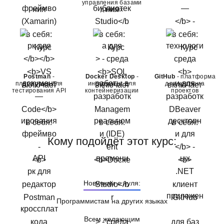
управления базами
данных
Postman
-
Docker Desktop
-
GitHub
- платформа
платформа для
инструмент для
для хостинга
тестирования API
контейнеризации
проектов
Кому подойдёт этот курс:
Новичкам с нуля:
Программистам на других языках
Всем желающим