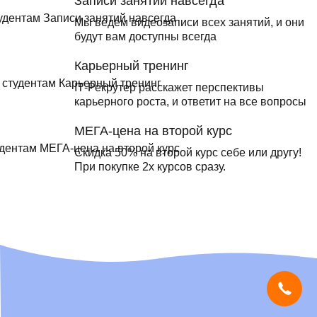
Записи занятий навсегда
Мы ведем видеозаписи всех занятий, и они
будут вам доступны всегда
Карьерный тренинг
IТ-Рекрутер расскажет перспективы
карьерного роста, и ответит на все вопросы
МЕГА-цена на второй курс
Скидка 50% на второй курс себе или другу!
При покупке 2х курсов сразу.
Мы используем
cookies
и систему
SmartCaptcha
, чтобы сайт был
удобным, быстрым и защищённым.
Продолжая, вы принимаете условия.