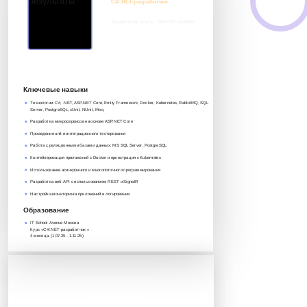
C#/.NET-разработчик
Заработная плата - 360 000 руб/мес
8 917 552 03 33
it@avenue.school
Ключевые навыки
Технологии: C#, .NET, ASP.NET Core, Entity Framework, Docker, Kubernetes, RabbitMQ, SQL
Server, PostgreSQL, xUnit, NUnit, Moq
Разработка микросервисов на основе ASP.NET Core
Проведение unit и интеграционного тестирования
Работа с реляционными базами данных: MS SQL Server, PostgreSQL
Контейнеризация приложений с Docker и оркестрация с Kubernetes
Использование асинхронного и многопоточного программирования
Разработка веб-API с использованием REST и SignalR
Настройка мониторинга приложений и логирования
Образование
IT School Avenue Москва
Курс «C#/.NET-разработчик »‎
4 месяца. (1.07.25 - 1.11.25)
Антон Копылов