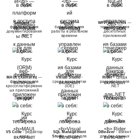
Swagger
—
SignalR
—
WPF/WinForms
—
фреймворк для
библиотека для
технологии для
документирования
работы в реальном
десктопных
API
времени
приложений
MAUI. (Xamarin)
—
Visual Studio
-
Rider
- среда
фреймворк для
среда разработки
разработки для
кроссплатформенн
(IDE)
.NET
ых приложений
VS Code
- редактор
SQL Management
DBeaver
- клиент
кода
Studio
- среда для
для баз данных