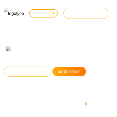
ВСЕ КУРСЫ
Кемерово
КУРС ПРОГРАММИРОВАНИЯ C#/.NET-
РАЗРАБОТЧИК
С нуля до разработчика: научим писать код на C#, работать с базами
данных и создавать современные приложения на .NET.
Программа курса
Записаться
4
МЕСЯЦА