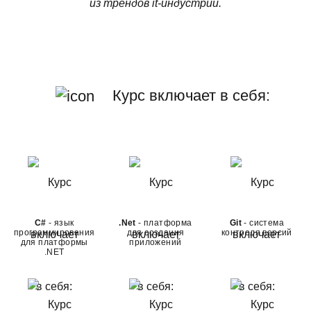
из трендов it-индустрии.
Курс включает в себя:
C#
- язык
.Net
- платформа
Git
- система
программирования
для создания
контроля версий
для платформы
приложений
.NET