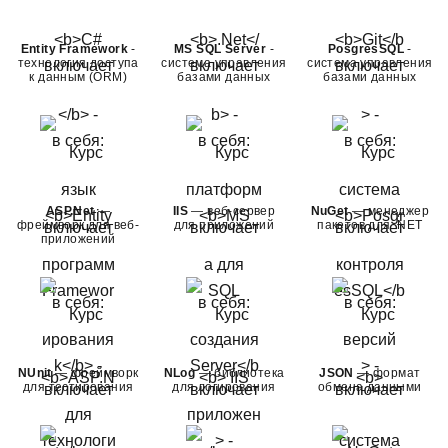
Entity Framework
-
MS SQL Server
-
PosgresSQL
-
технология доступа
система управления
система управления
к данным (ORM)
базами данных
базами данных
ASP.Net
—
IIS
— веб-сервер
NuGet
— менеджер
фреймворк для веб-
для приложений
пакетов для .NET
приложений
NUnit
— фреймворк
NLog
— библиотека
JSON
— формат
для тестирования
для логирования
обмена данными