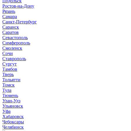
Подольск
Ростов-на-Дону
Рязань
Самара
Санкт-Петербург
Саранск
Саратов
Севастополь
Симферополь
Смоленск
Сочи
Ставрополь
Сургут
Тамбов
Тверь
Тольятти
Томск
Тула
Тюмень
Улан-Удэ
Ульяновск
Уфа
Хабаровск
Чебоксары
Челябинск