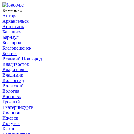
Кемерово
Ангарск
Архангельск
Астрахань
Балашиха
Барнаул
Белгород
Благовещенск
Брянск
Великий Новгород
Владивосток
Владикавказ
Владимир
Волгоград
Волжский
Вологда
Воронеж
Грозный
Екатеринбурге
Иваново
Ижевск
Иркутск
Казань