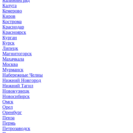
Калининград
Калуга
Кемерово
Киров
Кострома
Краснодар
Красноярск
Курган
Курск
Липецк
Магнитогорск
Махачкала
Москва
Мурманск
Набережные Челны
Нижний Новгород
Нижний Тагил
Новокузнецк
Новосибирск
Омск
Орел
Оренбург
Пенза
Пермь
Петрозаводск