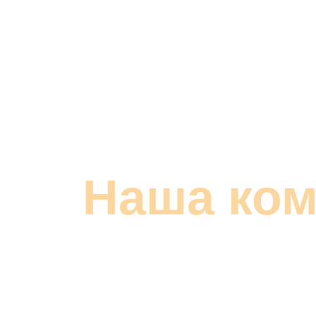
Кемерово
Наша ко
Команда Avenue — это не прос
преподаватели, это специалисты
работающие в сфере IT не мене