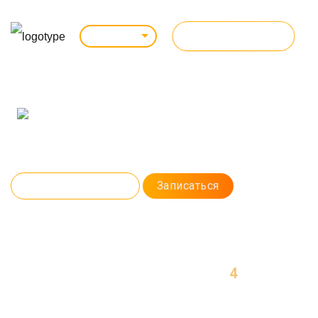
ВСЕ КУРСЫ
Кемерово
C++ РАЗРАБОТЧИК (СИ)
На практике освоите разработку сложных программ и утилит для
компьютера. Выучите язык программирования С++ и уже через 4
месяца сможете претендовать на высокую зарплату.
Программа курса
Записаться
4
МЕСЯЦА