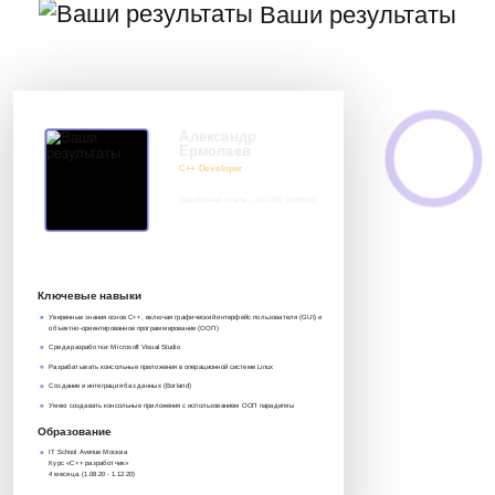
Ваши результаты
Александр
Ермолаев
C++ Developer
Заработная плата - 120 000 руб/мес
8 917 552 03 33
it@avenue-pro.ru
Ключевые навыки
Уверенные знания основ C++, включая графический интерфейс пользователя (GUI) и
объектно-ориентированное программирование (ООП)
Среда разработки: Microsoft Visuаl Studio
Разрабатывать консольные приложения в операционной системе Linux
Создание и интеграция баз данных (Borland)
Умею создавать консольные приложения с использованием ООП парадигмы
Образование
IT School Avenue Москва
Курс «C++ разработчик»‎
4 месяца. (1.08.20 - 1.12.20)