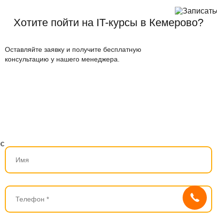
Хотите пойти на IT-курсы в Кемерово?
Оставляйте заявку и получите бесплатную
консультацию у нашего менеджера.
Мы используем
cookies
и систему
SmartCaptcha
, чтобы сайт был
удобным, быстрым и защищённым.
Продолжая, вы принимаете условия.