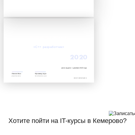
Александр Ермолаев
Успешно завершил обучение по курсу:
«C++ разработчик»‎
2020
Дата выдачи: 1 декабря 2020 года
Иванов Иван
Мухаммад Нури
Директор школы
Преподаватель курса
www.it.avenue-pro.ru
Хотите пойти на IT-курсы в Кемерово?