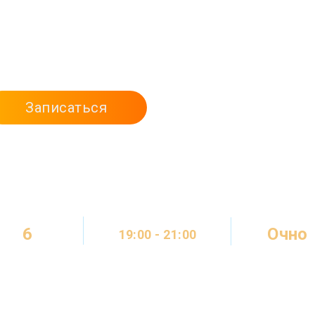
о разработке
сь делать сайты со
 6 месяцев.
Записаться
6
Очно
19:00 - 21:00
МЕСЯЦЕВ
ОНЛАЙН
2 ДНЯ В НЕДЕЛЮ