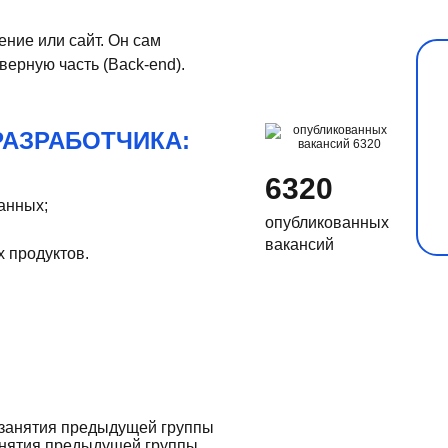
ение или сайт. Он сам
верную часть (Back-end).
РАЗРАБОТЧИКА:
6320
анных;
опубликованных
вакансий
х продуктов.
нятия предыдущей группы