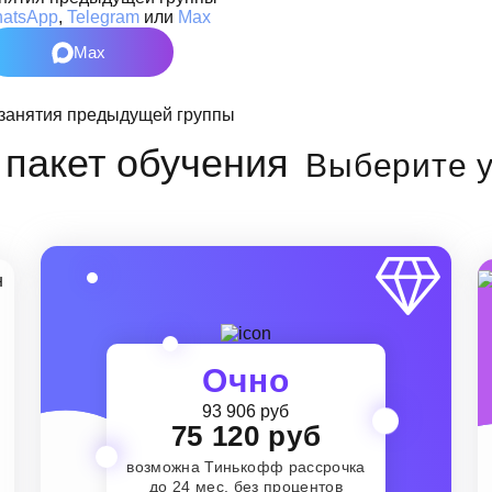
atsApp
,
Telegram
или
Max
Max
Выберите у
Очно
93 906 руб
75 120 руб
возможна Тинькофф рассрочка
до 24 мес. без процентов